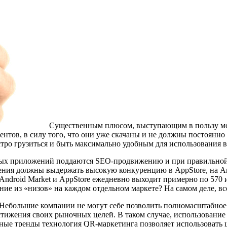
Существенным плюсом, выступающим в пользу мо
ентов, в силу того, что они уже скачаны и не должны постоян
стро грузиться и быть максимально удобным для использования 
ьных приложений поддаются SEO-продвижению и при правильной 
ия должны выдержать высокую конкуренцию в AppStore, на Andr
 Android Market и AppStore ежедневно выходит примерно по 570 
е из «низов» на каждом отдельном маркете? На самом деле, все
 Небольшие компании не могут себе позволить полномасштабное
тижения своих рыночных целей. В таком случае, использование
ные тренды технология QR-маркетинга позволяет использовать