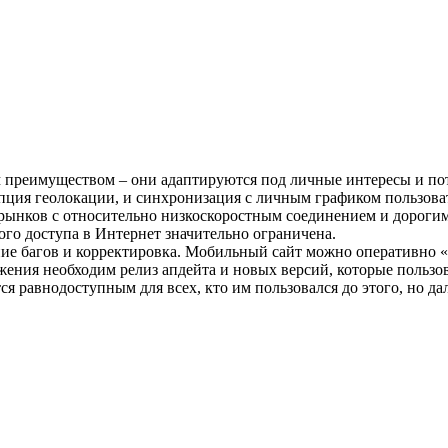
преимуществом – они адаптируются под личные интересы и пот
опция геолокации, и синхронизация с личным графиком пользова
я рынков с относительно низкоскоростным соединением и дорог
ого доступа в Интернет значительно ограничена.
ие багов и корректировка. Мобильный сайт можно оперативно «з
ния необходим релиз апдейта и новых версий, которые пользов
ся равнодоступным для всех, кто им пользовался до этого, но да