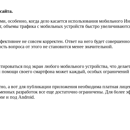
сайта.
и, особенно, когда дело касается использования мобильного И
 объемы трафика с мобильных устройств быстро увеличиваются
ффективнее не совсем корректен. Ответ на него будет совершенн
сть вопроса от этого не становится менее значительной.
тироваться под экран любого мобильного устройства, что делае
и помощи своего смартфона может каждый, особых ограничений з
атно, а вот для публикации приложения необходима платная лиц
енных разработок все еще достаточно ограничены. Для более 
e и под Android.